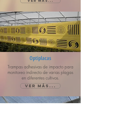
Ver más...
Optiplacas
Trampas adhesivas de impacto para
monitoreo indirecto de varias plagas
en diferentes cultivos.
Ver más...