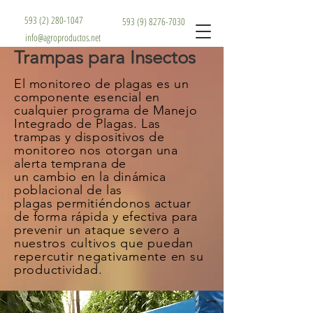
593 (2) 280-1047
593 (9) 8276-7030
info@agroproductos.net
Trampas para Insectos
El monitoreo de plagas es un
componente esencial en
cualquier programa de Manejo
Integrado de Plagas. Las
trampas y dispositivos de
monitoreo nos otorgan una
alerta temprana de
un
cambio
en la dinámica
poblacional de las
plagas
permitiéndonos actuar
de forma rápida y efectiva para
prevenir un ataque
severo a
nuestros cultivos que puedan
repercutir negativamente en su
productividad.