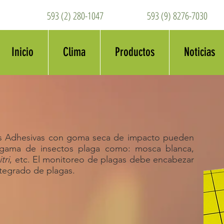
593 (2) 280-1047
593 (9) 8276-7030
Inicio
Clima
Productos
Noticias
as Adhesivas con goma seca de impacto pueden
n gama de insectos plaga como: mosca blanca,
itri
, etc. El monitoreo de plagas debe encabezar
tegrado de plagas.