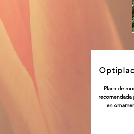
Optiplac
Placa de mo
recomendada p
en ornamen