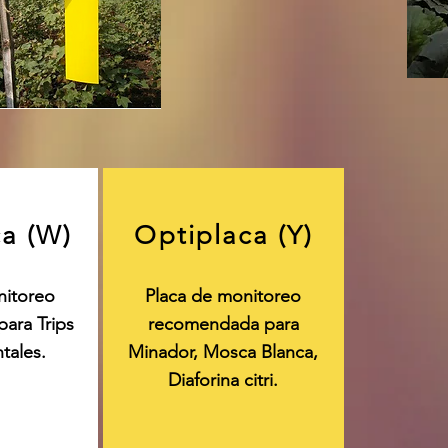
a (W)
Optiplaca (Y)
nitoreo
Placa de monitoreo
ara Trips
recomendada para
tales.
Minador, Mosca Blanca,
Diaforina citri.