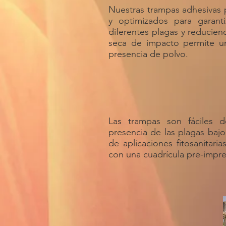
Nuestras trampas adhesivas 
y optimizados para garanti
diferentes plagas y reducie
seca de impacto permite un
presencia de polvo.
Las trampas son fáciles 
presencia de las plagas baj
de aplicaciones fitosanitaria
con una cuadrícula pre-impres